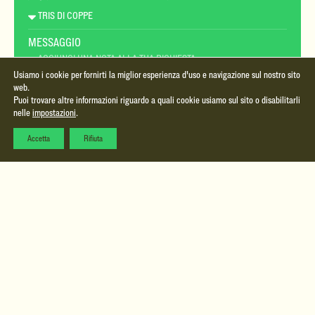
MESSAGGIO
Usiamo i cookie per fornirti la miglior esperienza d'uso e navigazione sul nostro sito
web.
Puoi trovare altre informazioni riguardo a quali cookie usiamo sul sito o disabilitarli
nelle
impostazioni
.
PRIVACY POLICY
HO LETTO E ACCETTO LA
PRIVACY POLICY
Accetta
Rifiuta
INVIA LA TUA RICHIESTA
coppe
da
targhe
medaglie
premiazione